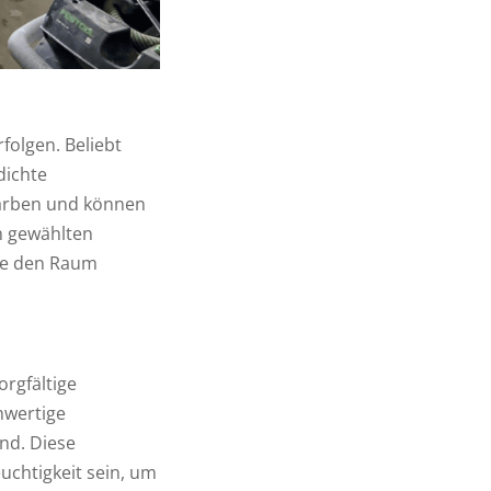
folgen. Beliebt
dichte
Farben und können
m gewählten
die den Raum
rgfältige
hwertige
ind. Diese
chtigkeit sein, um