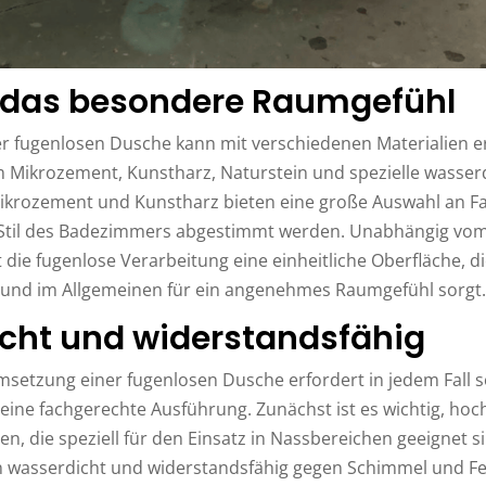
 das besondere Raumgefühl
er fugenlosen Dusche kann mit verschiedenen Materialien er
 Mikrozement, Kunstharz, Naturstein und spezielle wasser
ikrozement und Kunstharz bieten eine große Auswahl an 
n Stil des Badezimmers abgestimmt werden. Unabhängig vo
 die fugenlose Verarbeitung eine einheitliche Oberfläche, 
 und im Allgemeinen für ein angenehmes Raumgefühl sorgt.
cht und widerstandsfähig
setzung einer fugenlosen Dusche erfordert in jedem Fall so
ine fachgerechte Ausführung. Zunächst ist es wichtig, hoc
en, die speziell für den Einsatz in Nassbereichen geeignet s
 wasserdicht und widerstandsfähig gegen Schimmel und Feu