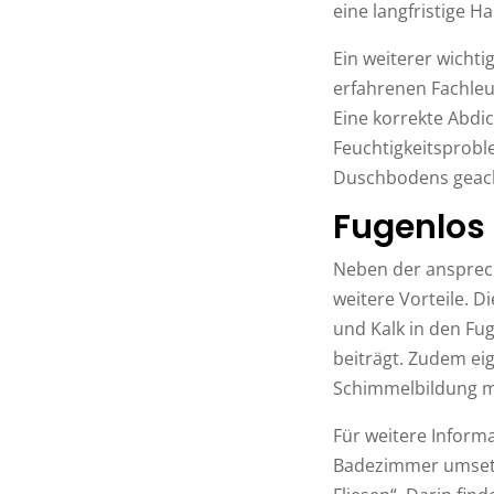
eine langfristige H
Ein weiterer wichti
erfahrenen Fachleut
Eine korrekte Abdi
Feuchtigkeitsprobl
Duschbodens geach
Fugenlos i
Neben der ansprech
weitere Vorteile. 
und Kalk in den Fug
beiträgt. Zudem eig
Schimmelbildung m
Für weitere Informa
Badezimmer umsetze