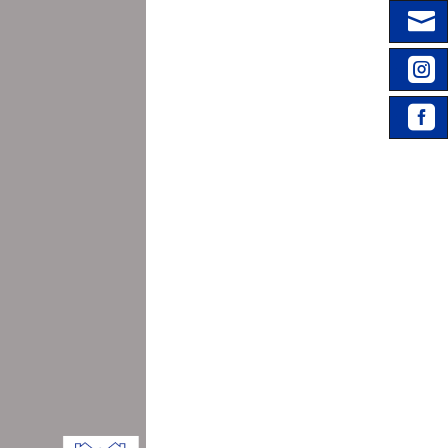



