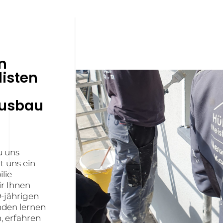
n
listen
ausbau
u uns
 uns ein
lie
ir Ihnen
9-jährigen
nden lernen
, erfahren