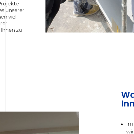
rojekte
es unserer
en viel
rer
 Ihnen zu
Wa
In
Im 
wi