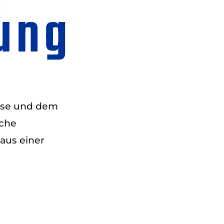
ung
tise und dem
iche
us einer