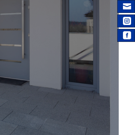



