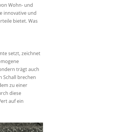
t von Wohn- und
e innovative und
teile bietet. Was
te setzt, zeichnet
 homogene
sondern trägt auch
n Schall brechen
dem zu einer
urch diese
ert auf ein