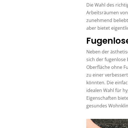
Die Wahl des richt
Arbeitsräumen von 
zunehmend beliebte 
aber bietet eigentl
Fugenlose
Neben der ästhetis
sich der fugenlose
Oberfläche ohne Fug
zu einer verbesser
könnten. Die einfa
idealen Wahl für h
Eigenschaften biete
gesundes Wohnklim