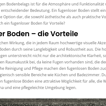
igen Bodenbelags ist für die Atmosphäre und Funktionalitä
entscheidender Bedeutung. Ein fugenloser Boden stellt ein
Option dar, die sowohl ästhetische als auch praktische Vor
ich ein fugenloser Boden für Vorteile?
r Boden – die Vorteile
chen Wirkung, die in jedem Raum hochwertige visuelle Akzen
 Boden durch seine Langlebigkeit und Robustheit aus. Die
en unterstreicht nicht nur die architektonische Klarheit, 
ten Raumakustik bei, da keine Fugen vorhanden sind, die de
che Reinigung und Pflege machen den fugenlosen Boden zu
ygienisch sensible Bereiche wie Küchen und Badezimmer. D
n fugenlose Böden eine attraktive Möglichkeit für alle, die W
a und eine pflegeleichte Umgebung legen.