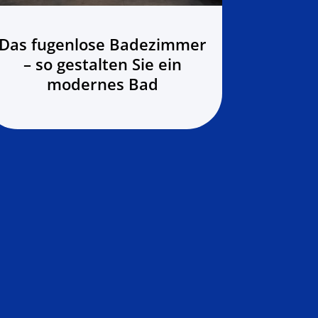
Das fugenlose Badezimmer
Hochwe
– so gestalten Sie ein
– Ab
modernes Bad