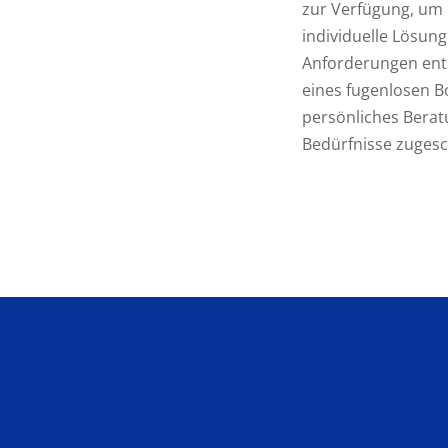
zur Verfügung, um 
individuelle Lösung 
Anforderungen ents
eines fugenlosen B
persönliches Berat
Bedürfnisse zugesc