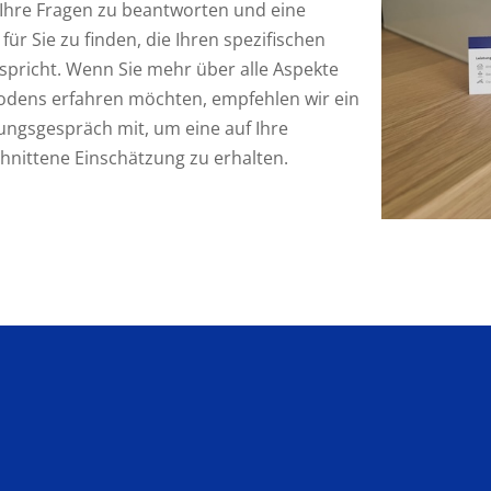
Ihre Fragen zu beantworten und eine
für Sie zu finden, die Ihren spezifischen
pricht. Wenn Sie mehr über alle Aspekte
odens erfahren möchten, empfehlen wir ein
ungsgespräch mit, um eine auf Ihre
hnittene Einschätzung zu erhalten.