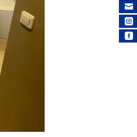



