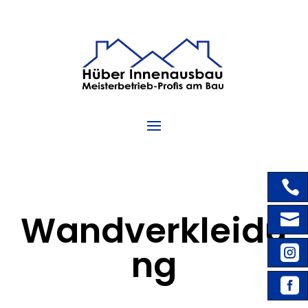

Wandverkleidu

ng


